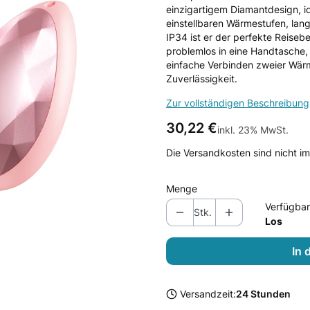
einzigartigem Diamantdesign, id
einstellbaren Wärmestufen, lan
IP34 ist er der perfekte Reiseb
problemlos in eine Handtasche,
einfache Verbinden zweier Wärme
Zuverlässigkeit.
Zur vollständigen Beschreibung
Preis
30,22 €
inkl. 23% MwSt.
inkl.
23%
MwSt.
Die Versandkosten sind nicht im
Menge
Verfügbar
Stk.
Los
In 
Versandzeit:
24 Stunden