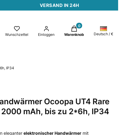
VERSAND IN 24H
Produkte im Warenkorb: 0. Det
e
Deutsch / €
Wunschzettel
Einloggen
Warenknob
6h, IP34
 Handwärmer Ocoopa UT4 Rare
 2000 mAh, bis zu 2*6h, IP34
n eleganter
elektronischer Handwärmer
mit