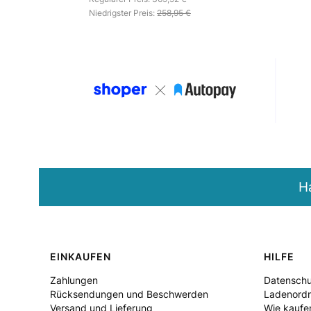
Niedrigster Preis:
258,95 €
H
Fußzeilenmenü
EINKAUFEN
HILFE
Zahlungen
Datensch
Rücksendungen und Beschwerden
Ladenord
Versand und Lieferung
Wie kaufe