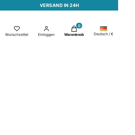
VERSAND IN 24H
Produkte im Warenkorb: 0. Det
e
Deutsch / €
Wunschzettel
Einloggen
Warenknob